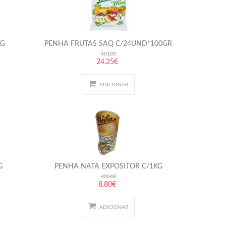
KG
PENHA FRUTAS SAQ C/24UND*100GR
40105
24.25€
ADICIONAR
G
PENHA NATA EXPOSITOR C/1KG
40048
8.80€
ADICIONAR