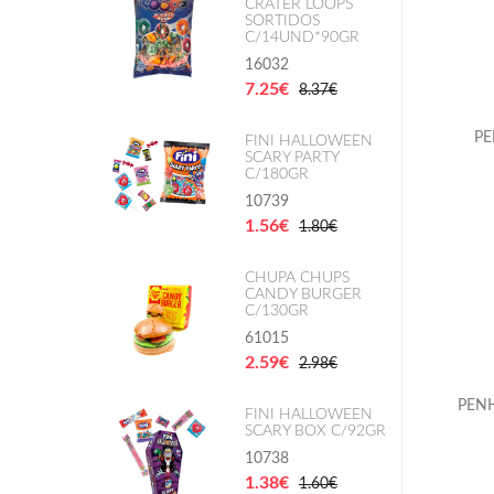
CRATER LOOPS
SORTIDOS
C/14UND*90GR
16032
7.25€
8.37€
PE
FINI HALLOWEEN
SCARY PARTY
C/180GR
10739
1.56€
1.80€
CHUPA CHUPS
CANDY BURGER
C/130GR
61015
2.59€
2.98€
PEN
FINI HALLOWEEN
SCARY BOX C/92GR
10738
1.38€
1.60€