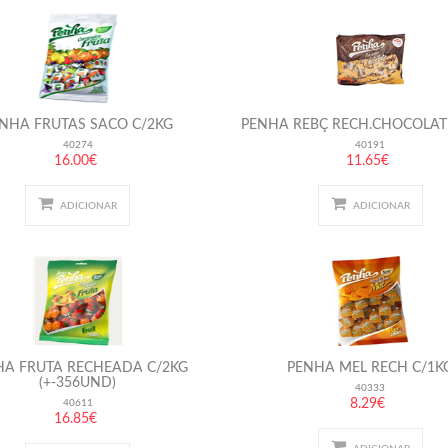
NHA FRUTAS SACO C/2KG
PENHA REBÇ RECH.CHOCOLAT
40274
40191
16.00€
11.65€
ADICIONAR
ADICIONAR
HA FRUTA RECHEADA C/2KG
PENHA MEL RECH C/1K
(+-356UND)
40333
8.29€
40611
16.85€