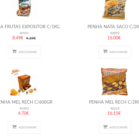
A FRUTAS EXPOSITOR C/1KG
PENHA NATA SACO C/2
40431
40003
8.49€
16.00€
9.39€
ADICIONAR
ADICIONAR
ENHA MEL RECH C/600GR
PENHA MEL RECH C/2K
40303
40610
4.70€
16.15€
ADICIONAR
ADICIONAR