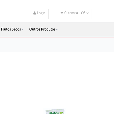
Login
0
item(s) -
0
€
Frutos Secos
Outros Produtos