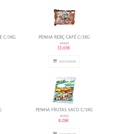
E C/1KG
PENHA REBÇ CAFÉ C/1KG
40420
11.65€
ADICIONAR
G
PENHA FRUTAS SACO C/1KG
40302
8.28€