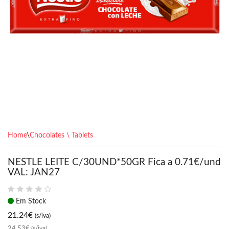
Home
\
Chocolates \ Tablets
NESTLE LEITE C/30UND*50GR Fica a 0.71€/und
VAL: JAN27
Em Stock
21.24
€
(s/iva)
24.53€
(s/iva)