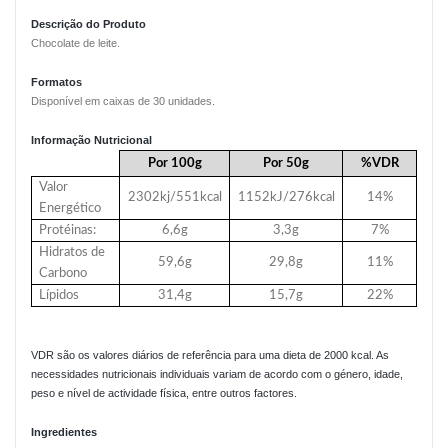
Descrição do Produto
Chocolate de leite.
Formatos
Disponível em caixas de 30 unidades.
Informação Nutricional
Por 100g
Por 50g
%VDR
Valor
2302kj/551kcal
1152kJ/276kcal
14%
Energético
Protéinas:
6,6g
3,3g
7%
Hidratos de
59,6g
29,8g
11%
Carbono
Lípidos
31,4g
15,7g
22%
VDR são os valores diários de referência para uma dieta de 2000 kcal. As
necessidades nutricionais individuais variam de acordo com o género, idade,
peso e nível de actividade física, entre outros factores.
Ingredientes