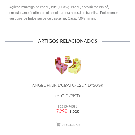
Açúcar, manteiga de cacau, leite (17,8%), cacau, soro lácteo em pó,
emulsionante (lecitina de girassol), aroma natural de baunilha. Pode conter
vestígios de frutos secos de casca rija. Cacau 30% mínimo
ARTIGOS RELACIONADOS
ANGEL HAIR DUBAI C/12UND*50GR
(ALG D/PIST)
90585/90586
7.99€
9.02€
ADICIONAR