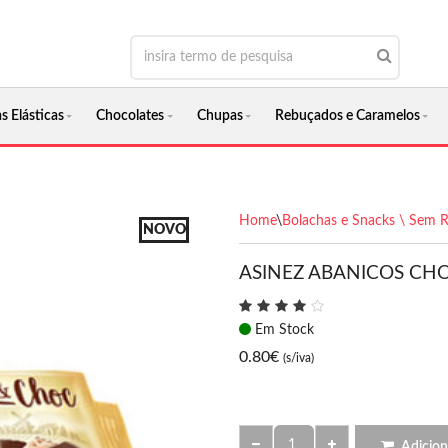
s Elásticas
Chocolates
Chupas
Rebuçados e Caramelos
Home
\
Bolachas e Snacks \ Sem 
NOVO
ASINEZ ABANICOS CH
Em Stock
0.80
€
(s/iva)
Adicion