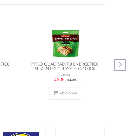
ETICO
PITSO QUADRADITO ENERGETICO
DOC
SEMENTES GIRASSOL C/100GR
21043
0.90€
1.05€
ADICIONAR