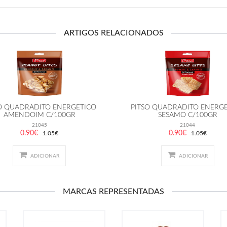
ARTIGOS RELACIONADOS
O QUADRADITO ENERGETICO
PITSO QUADRADITO ENERG
AMENDOIM C/100GR
SESAMO C/100GR
21045
21044
0.90€
0.90€
1.05€
1.05€
ADICIONAR
ADICIONAR
MARCAS REPRESENTADAS