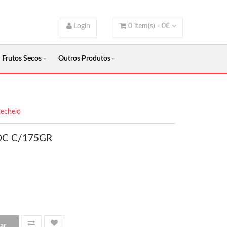
Login
0
item(s) -
0
€
Frutos Secos
Outros Produtos
Recheio
OC C/175GR
ar