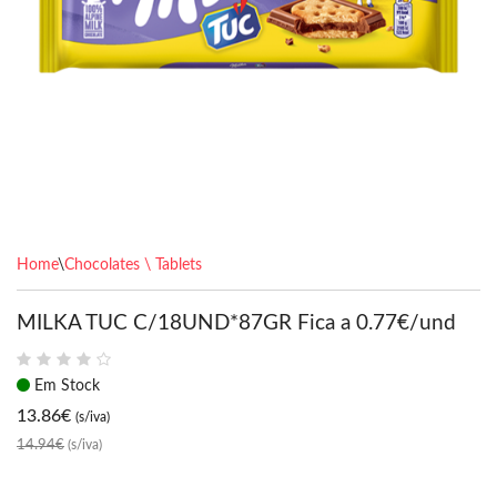
Home
\
Chocolates \ Tablets
MILKA TUC C/18UND*87GR Fica a 0.77€/und
Em Stock
13.86
€
(s/iva)
14.94€
(s/iva)