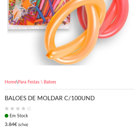
Home
\
Para Festas \ Baloes
BALOES DE MOLDAR C/100UND
Em Stock
3.84
€
(s/iva)