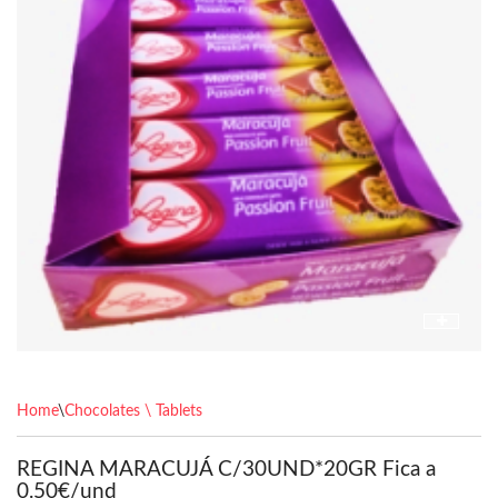
Home
\
Chocolates \ Tablets
REGINA MARACUJÁ C/30UND*20GR Fica a
0.50€/und