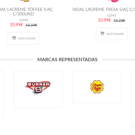
DAL LACREME TOFFEE S/AÇ
VIDAL LACREME FRESA S/AÇ C
C/300UND
12593
10.99€
12594
12.23€
10.99€
12.23€
ADICIONAR
ADICIONAR
MARCAS REPRESENTADAS