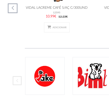
TOS FRUTA
VIDAL LACREME CAFÉ S/AÇ C/300UND
VI
ND)
12595
10.99€
12.23€
ADICIONAR