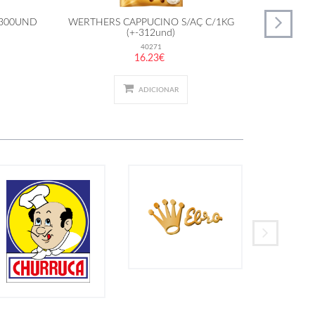
/300UND
WERTHERS CAPPUCINO S/AÇ C/1KG
INTERV
(+-312und)
LIMÃO
40271
16.23€
ADICIONAR