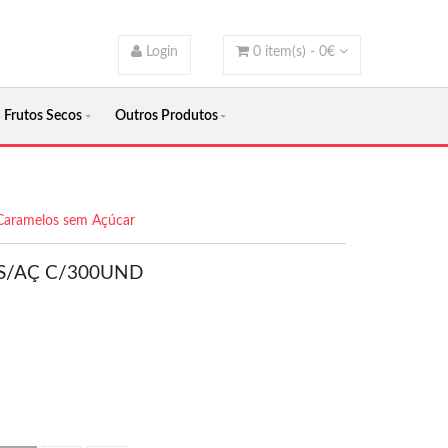
Login
0
item(s) -
0
€
Frutos Secos
Outros Produtos
Caramelos sem Açúcar
S/AÇ C/300UND