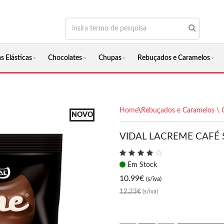
s Elásticas
Chocolates
Chupas
Rebuçados e Caramelos
Home
\
Rebuçados e Caramelos \ 
NOVO
VIDAL LACREME CAFÉ 
Em Stock
10.99
€
(s/iva)
12.23€
(s/iva)