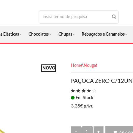
s Elásticas
Chocolates
Chupas
Rebuçados e Caramelos
Home
\
Nougat
NOVO
PAÇOCA ZERO C/12UN
Em Stock
3.35
€
(s/iva)
Adicion