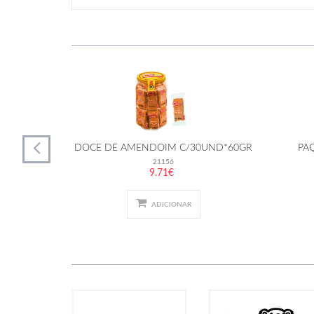
ND*30GR
DOCE DE AMENDOIM C/30UND*60GR
PA
21156
9.71€
ADICIONAR