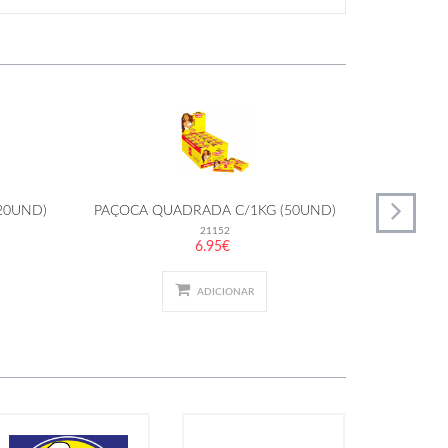
20UND)
PAÇOCA QUADRADA C/1KG (50UND)
PAÇOCA D
21152
6.95€
ADICIONAR