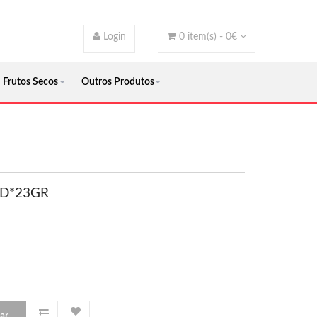
Login
0
item(s) -
0
€
Frutos Secos
Outros Produtos
D*23GR
ar