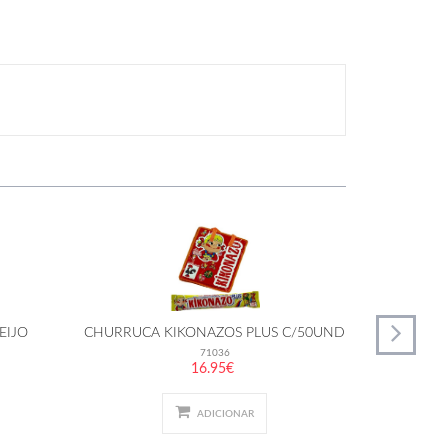
EIJO
CHURRUCA KIKONAZOS PLUS C/50UND
CHUR
71036
16.95€
ADICIONAR