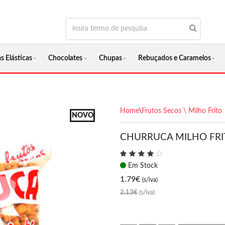
s Elásticas
Chocolates
Chupas
Rebuçados e Caramelos
Home
\
Frutos Secos \ Milho Frito
NOVO
CHURRUCA MILHO FRI
Em Stock
1.79
€
(s/iva)
2.13€
(s/iva)