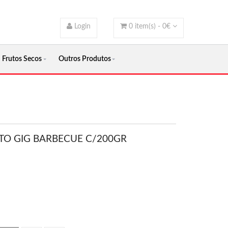
Login
0
item(s) -
0
€
Frutos Secos
Outros Produtos
TO GIG BARBECUE C/200GR