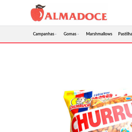
Campanhas
Gomas
Marshmallows
Pastilha