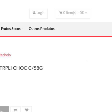
Login
0
item(s) -
0
€
Frutos Secos
Outros Produtos
Recheio
TRPLI CHOC C/58G
ar