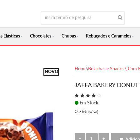
s Elásticas
Chocolates
Chupas
Rebuçados e Caramelos
Home
\
Bolachas e Snacks \ Com 
NOVO
JAFFA BAKERY DONUT 
Em Stock
0.76
€
(s/iva)
Adicion