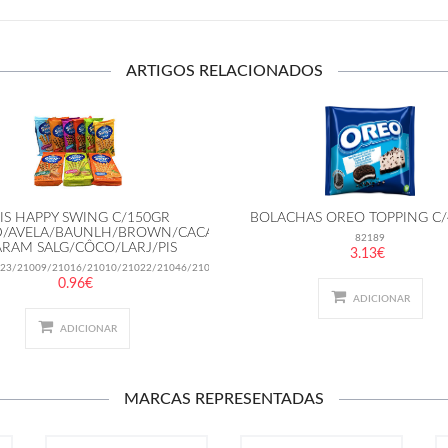
ARTIGOS RELACIONADOS
LIS HAPPY SWING C/150GR
BOLACHAS OREO TOPPING C
D/AVELA/BAUNLH/BROWN/CACAO
82189
ARAM SALG/CÔCO/LARJ/PIS
3.13€
23/21009/21016/21010/21022/21046/21017/21012
0.96€
ADICIONAR
ADICIONAR
MARCAS REPRESENTADAS