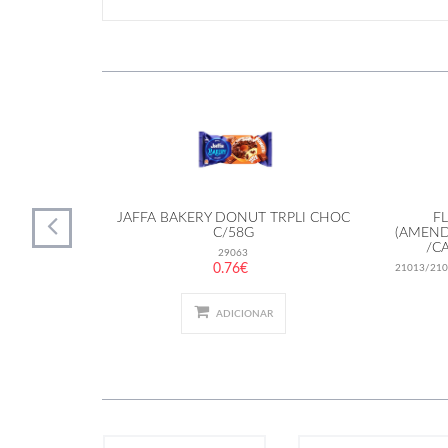
ADAS CHOC
JAFFA BAKERY DONUT TRPLI CHOC
F
C/58G
(AMEN
/C
29063
0.76€
21013/210
ADICIONAR