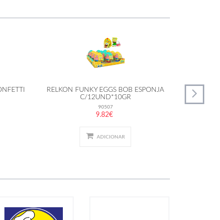
ONFETTI
RELKON FUNKY EGGS BOB ESPONJA
JOY ANI
C/12UND*10GR
90507
9.82€
ADICIONAR