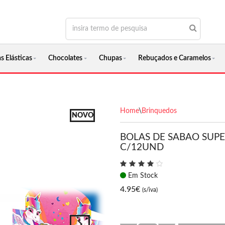
s Elásticas
Chocolates
Chupas
Rebuçados e Caramelos
Home
\
Brinquedos
NOVO
BOLAS DE SABAO SUP
C/12UND
Em Stock
4.95
€
(s/iva)