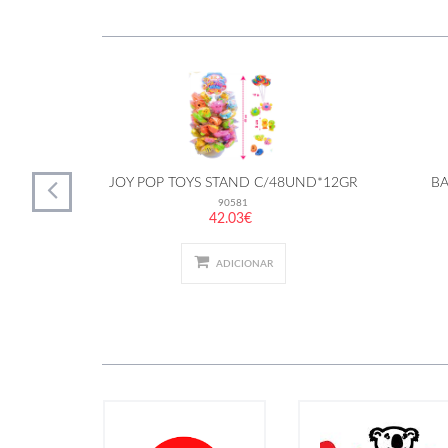
ND
JOY POP TOYS STAND C/48UND*12GR
BA
90581
42.03€
ADICIONAR