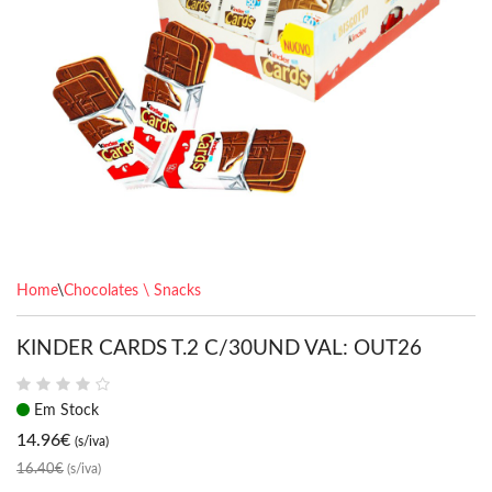
Home
\
Chocolates \ Snacks
KINDER CARDS T.2 C/30UND VAL: OUT26
Em Stock
14.96
€
(s/iva)
16.40€
(s/iva)