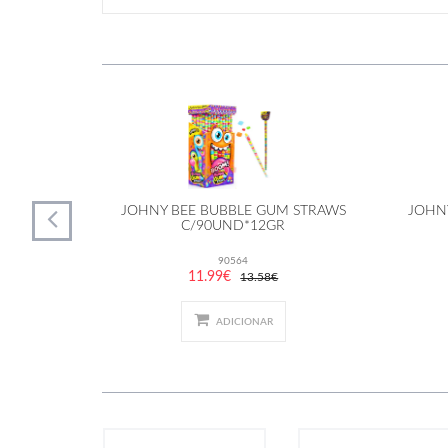
WS GUM
JOHNY BEE BUBBLE GUM STRAWS
JOHN
C/90UND*12GR
90564
11.99€
13.58€
ADICIONAR