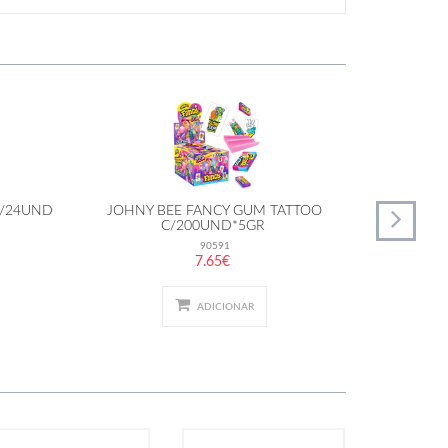
C/24UND
JOHNY BEE FANCY GUM TATTOO
JOHNY B
C/200UND*5GR
90591
7.65€
ADICIONAR