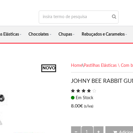
s Elásticas
Chocolates
Chupas
Rebuçados e Caramelos
Home
\
Pastilhas Elásticas \ Com 
NOVO
JOHNY BEE RABBIT G
Em Stock
8.00
€
(s/iva)
Adicion