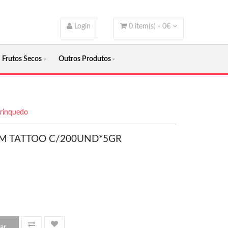
Login
0
item(s) -
0
€
Frutos Secos
Outros Produtos
brinquedo
UM TATTOO C/200UND*5GR
ar