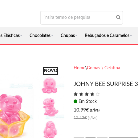
s Elásticas
Chocolates
Chupas
Rebuçados e Caramelos
Home
\
Gomas \ Gelatina
NOVO
JOHNY BEE SURPRISE 
Em Stock
10.99
€
(s/iva)
12.42€
(s/iva)