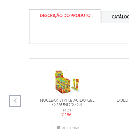
DESCRIÇÃO DO PRODUTO
CATÁLO
66UND
NUCLEAR STRIKE ACIDO GEL
DOLCI
C/15UND*35GR
90158
7.18€
ADICIONAR