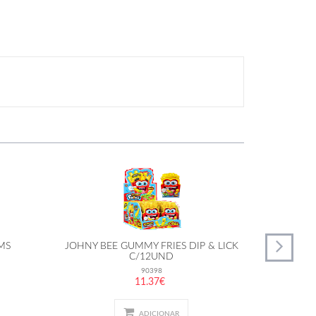
MS
JOHNY BEE GUMMY FRIES DIP & LICK
JOHNY B
C/12UND
90398
11.37€
ADICIONAR