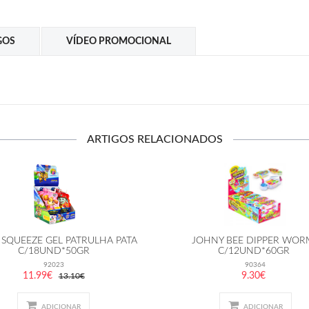
GOS
VÍDEO PROMOCIONAL
ARTIGOS RELACIONADOS
 SQUEEZE GEL PATRULHA PATA
JOHNY BEE DIPPER WOR
C/18UND*50GR
C/12UND*60GR
92023
90364
11.99€
9.30€
13.10€
ADICIONAR
ADICIONAR