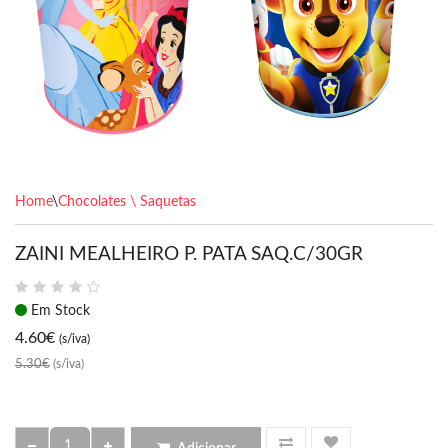
Home
\
Chocolates \ Saquetas
ZAINI MEALHEIRO P. PATA SAQ.C/30GR
Em Stock
4.60
€
(s/iva)
5.30€
(s/iva)