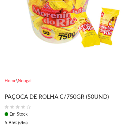
Home
\
Nougat
PAÇOCA DE ROLHA C/750GR (50UND)
Em Stock
5.95
€
(s/iva)