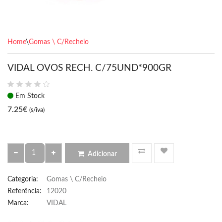
Home
\
Gomas \ C/Recheio
VIDAL OVOS RECH. C/75UND*900GR
Em Stock
7.25
€
(s/iva)
Adicionar
Categoria
:
Gomas \ C/Recheio
Referência
:
12020
Marca:
VIDAL