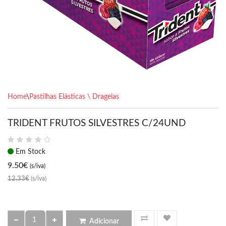
Home
\
Pastilhas Elásticas \ Drageias
TRIDENT FRUTOS SILVESTRES C/24UND
Em Stock
9.50
€
(s/iva)
12.33€
(s/iva)
Adicionar