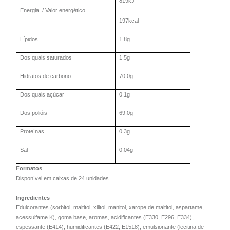
819kJ
Energia / Valor energético
197kcal
Lípidos
1.8g
Dos quais saturados
1.5g
Hidratos de carbono
70.0g
Dos quais açúcar
0.1g
Dos polióis
69.0g
Proteínas
0.3g
Sal
0.04g
Formatos
Disponível em caixas de 24 unidades.
Ingredientes
Edulcorantes (sorbitol, maltitol, xilitol, manitol, xarope de maltitol, aspartame,
acessulfame K), goma base, aromas, acidificantes (E330, E296, E334),
espessante (E414), humidificantes (E422, E1518), emulsionante (lecitina de