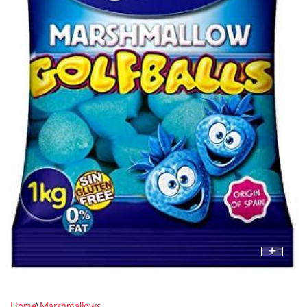
Home
\
Marshmallows